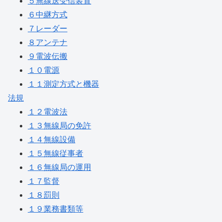
５無線送受信装置
６中継方式
７レーダー
８アンテナ
９電波伝搬
１０電源
１１測定方式と機器
法規
１２電波法
１３無線局の免許
１４無線設備
１５無線従事者
１６無線局の運用
１７監督
１８罰則
１９業務書類等