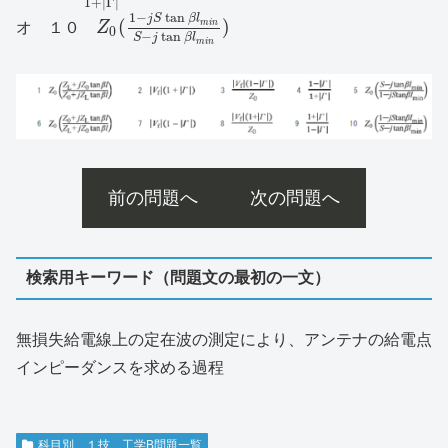
1
+
|
Γ
|
1
−
tan
j
S
β
l
(
)
m
i
n
オ １０
Z
0
−
tan
S
j
β
l
m
i
n
前の問題へ
次の問題へ
検索用キーワード（問題文の最初の一文）
無損失給電線上の定在波の測定により、アンテナの給電点
インピーダンスを求める過程
科目別 １技 工学B問題一覧