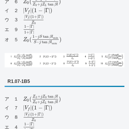
(
)
ア ６
Z
0
+
tan
Z
j
Z
β
l
0
L
|
|
(
1
−
|
Γ
|
)
イ ２
V
f
|
|
(
1
+
|
Γ
|
)
V
f
ウ ３
Z
0
1
−
|
Γ
|
エ ９
1
+
|
Γ
|
1
−
tan
j
S
β
l
(
)
m
i
n
オ ５
Z
0
−
tan
S
j
β
l
m
i
n
R1.07-1B5
+
tan
Z
j
Z
β
l
(
)
0
L
ア １
Z
0
+
tan
Z
j
Z
β
l
0
L
|
|
(
1
−
|
Γ
|
)
イ ７
V
f
|
|
(
1
+
|
Γ
|
)
V
f
ウ ８
Z
0
1
−
|
Γ
|
エ ４