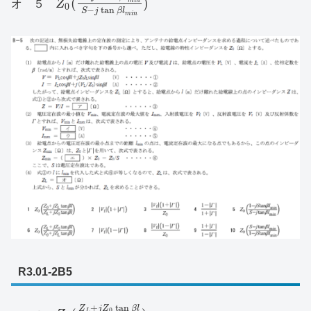
(
)
m
i
n
オ ５
Z
0
−
tan
S
j
β
l
m
i
n
R3.01-2B5
+
tan
Z
j
Z
β
l
0
L