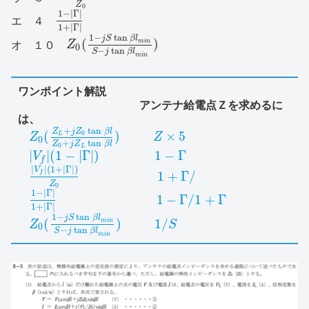
Z
0
1
−
|
Γ
|
エ ４
1
+
|
Γ
|
1
−
tan
j
S
β
l
(
)
m
i
n
オ １０
Z
0
−
tan
S
j
β
l
m
i
n
ワンポイント解説
アンテナ給電点Ｚを求めるに
は、
+
tan
Z
j
Z
β
l
(
)
×
5
0
L
Z
Z
0
+
tan
Z
j
Z
β
l
0
L
|
|
(
1
−
|
Γ
|
)
1
−
Γ
V
f
|
|
(
1
+
|
Γ
|
)
V
1
+
Γ
/
f
Z
0
1
−
|
Γ
|
1
−
Γ
/
1
+
Γ
1
+
|
Γ
|
1
−
tan
j
S
β
l
(
)
1
/
m
i
n
Z
S
0
−
tan
S
j
β
l
m
i
n