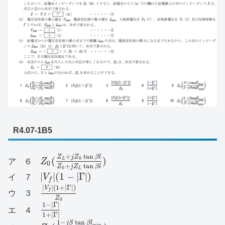
R4.07-1B5
+
tan
Z
j
Z
β
l
(
)
0
L
ア ６
Z
0
+
tan
Z
j
Z
β
l
0
L
|
|
(
1
−
|
Γ
|
)
イ ７
V
f
|
|
(
1
+
|
Γ
|
)
V
f
ウ ３
Z
0
1
−
|
Γ
|
エ ４
1
+
|
Γ
|
1
−
tan
j
S
β
l