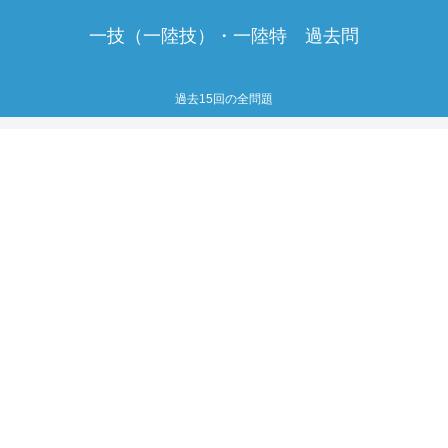
一技（一陸技）・一陸特 過去問
過去15回の全問題