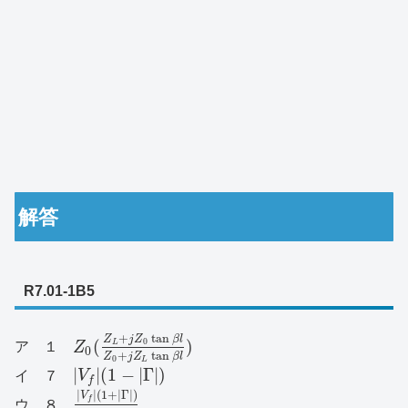
解答
R7.01-1B5
+
tan
Z
j
Z
β
l
(
)
0
L
ア １
Z
0
+
tan
Z
j
Z
β
l
0
L
|
|
(
1
−
|
Γ
|
)
イ ７
V
f
|
|
(
1
+
|
Γ
|
)
V
f
ウ ８