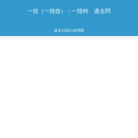
一技（一陸技）・一陸特 過去問
過去15回の全問題