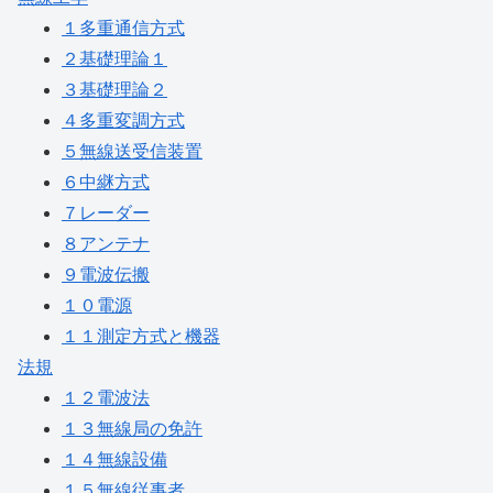
１多重通信方式
２基礎理論１
３基礎理論２
４多重変調方式
５無線送受信装置
６中継方式
７レーダー
８アンテナ
９電波伝搬
１０電源
１１測定方式と機器
法規
１２電波法
１３無線局の免許
１４無線設備
１５無線従事者