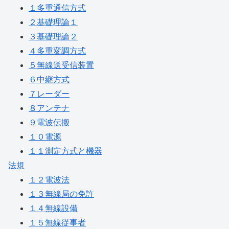
１多重通信方式
２基礎理論１
３基礎理論２
４多重変調方式
５無線送受信装置
６中継方式
７レーダー
８アンテナ
９電波伝搬
１０電源
１１測定方式と機器
法規
１２電波法
１３無線局の免許
１４無線設備
１５無線従事者