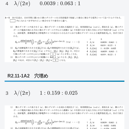
/
(
2
)
0.0039
:
0.063
:
1
４
λ
π
R2.11-1A2 穴埋め
/
(
2
)
1
:
0.159
:
0.025
３
λ
π