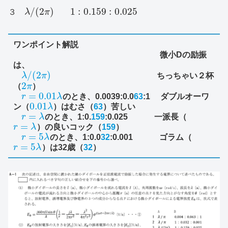
/
(
2
)
1
:
0.159
:
0.025
３
λ
π
ワンポイント解説
微小Dの励振
は、
/
(
2
)
λ
π
ちっちゃい２杯
2
（
π
）
=
0.01
r
λ
のとき、0.0039:0.0
63
:1 ダブルオーワ
0.01
ン（
λ
）はむさ（
63
）苦しい
=
r
λ
のとき、1:0.
159
:0.025 一派長（
=
r
λ
）の良いコック（
159
）
=
5
r
λ
のとき、1:0.0
32
:0.001 ゴラム（
=
5
r
λ
）は32歳（
32
）