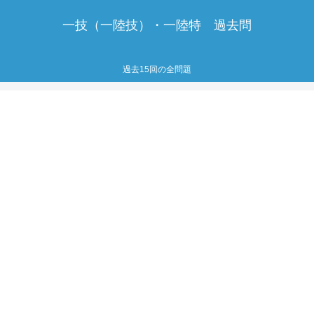
一技（一陸技）・一陸特 過去問
過去15回の全問題