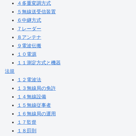
４多重変調方式
５無線送受信装置
６中継方式
７レーダー
８アンテナ
９電波伝搬
１０電源
１１測定方式と機器
法規
１２電波法
１３無線局の免許
１４無線設備
１５無線従事者
１６無線局の運用
１７監督
１８罰則