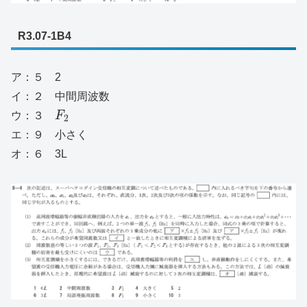
R3.07-1B4
ア：５ 2
イ：２ 中間周波数
ウ：３
F
2
エ：９ 小さく
オ：６ 3L