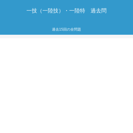
一技（一陸技）・一陸特 過去問
過去15回の全問題