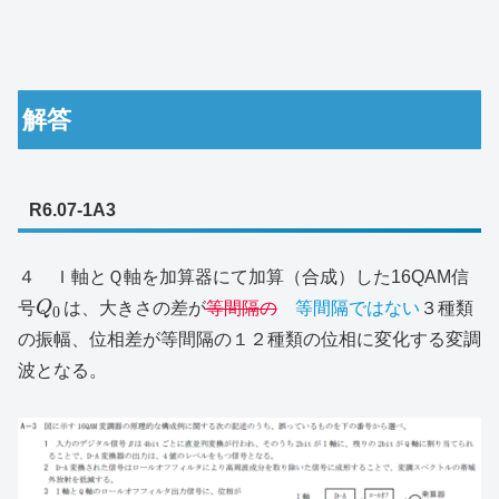
解答
R6.07-1A3
４ Ｉ軸とＱ軸を加算器にて加算（合成）した16QAM信
号
Q
は、大きさの差が
等間隔の
等間隔
ではない
３種類
0
の振幅、位相差が等間隔の１２種類の位相に変化する変調
波となる。