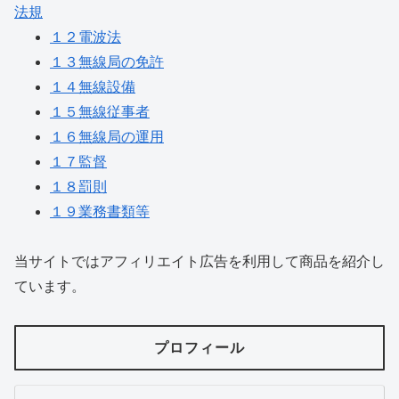
法規
１２電波法
１３無線局の免許
１４無線設備
１５無線従事者
１６無線局の運用
１７監督
１８罰則
１９業務書類等
当サイトではアフィリエイト広告を利用して商品を紹介し
ています。
プロフィール