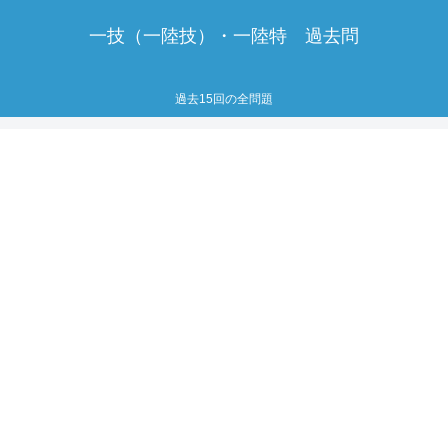
一技（一陸技）・一陸特 過去問
過去15回の全問題