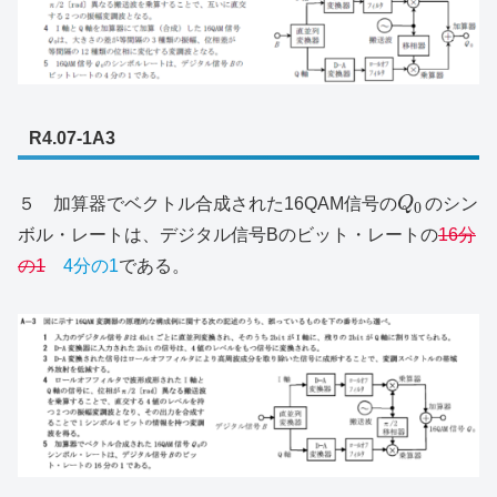
R4.07-1A3
５ 加算器でベクトル合成された16QAM信号の
Q
のシン
0
ボル・レートは、デジタル信号Bのビット・レートの
16分
の1
4分の1
である。