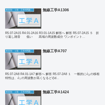
無線工学A1306
科目別 １技 工学A問題一覧
R5.07-2A15 R4.01-2A16 R3.01-1A15 解答へ 解答 R5.07-2A15 ５ 折
り返し雑音 低い 高域の周波数成分 ワンポイント...
無線工学A707
科目別 １技 工学A問題一覧
˙
R5.07-2A8 R4.01-1A7 解答へ 解答 R5.07-2A8 １ 一般的に
の移相
e
2
˙
特性は、
の周波数が高くなると\(\d...
e
1
無線工学A1424
科目別 １技 工学A問題一覧