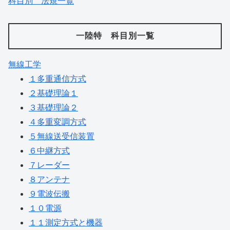
科目別 法規一覧
一陸特 科目別一覧
無線工学
１多重通信方式
２基礎理論１
３基礎理論２
４多重変調方式
５無線送受信装置
６中継方式
７レーダー
８アンテナ
９電波伝搬
１０電源
１１測定方式と機器