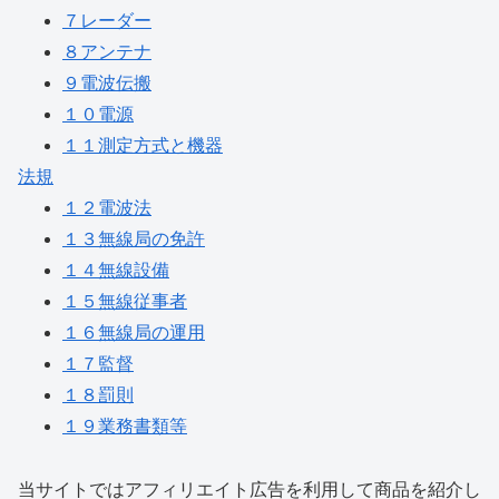
７レーダー
８アンテナ
９電波伝搬
１０電源
１１測定方式と機器
法規
１２電波法
１３無線局の免許
１４無線設備
１５無線従事者
１６無線局の運用
１７監督
１８罰則
１９業務書類等
当サイトではアフィリエイト広告を利用して商品を紹介し