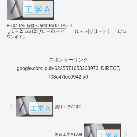
R6.07-1A5 解答へ 解答 R6.07-1A5 ４
−
−
−
−
−
−
−
−
−
−
−
−
−
−
−
−
−
−
−
−
−
2
1
+
2
cos
(
2
−
)
+
(
1
+
|
|
)
/
(
1
−
|
|
)
1
/
√
r
π
f
t
θ
r
r
r
t
d
d
ワンポイン...
スポンサーリンク
google.com, pub-6225571653203973, DIRECT,
f08c47fec0942fa0
無線工学A1011
無線工学A1009