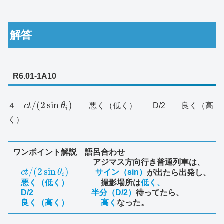
解答
R6.01-1A10
/
(
2
sin
)
４
c
t
θ
悪く（低く） D/2 良く（高
i
く）
ワンポイント解説 語呂合わせ
アジマス方向行き普通列車は、
/
(
2
sin
)
c
t
θ
サイン（
sin
）
が出たら出発し、
i
悪く（低く）
撮影場所は
低く、
D/2 半分（
D/2
）
待ってたら、
良く（高く） 高く
なった。