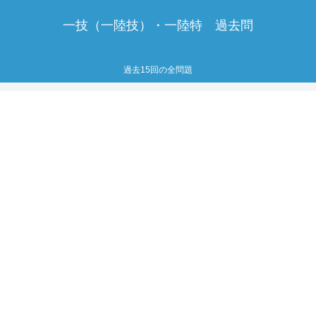
一技（一陸技）・一陸特 過去問
過去15回の全問題