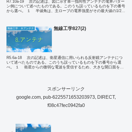
R7.10a-19 次の記述は、図に示す単一指向性アンテナの電界パター
ン例について述べたものである。このうち誤っているものを下の番号
から選べ。 １ 半値角は、主ローブの電界強度がその最大値の1/2に
なる二つの方向で...
無線工学827(2)
無線工学 ８アンテナ
R5.6a-18 次の記述は、衛星通信に用いられる反射鏡アンテナにつ
いて述べたものである。このうち誤っているものを下の番号から選
べ。 １ 衛星からの微弱な電波を受信するため、大きな開口面を持
つ反射鏡アンテナが利用される。...
スポンサーリンク
google.com, pub-6225571653203973, DIRECT,
f08c47fec0942fa0