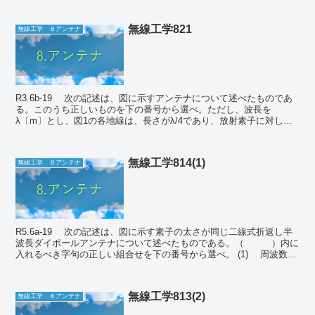
無線工学821
無線工学 ８アンテナ
R3.6b-19 次の記述は、図に示すアンテナについて述べたものであ
る。このうち正しいものを下の番号から選べ。ただし、波長を
λ〔m〕とし、図1の各地線は、長さがλ/4であり、放射素子に対して
直角に取り付けた構造の標準的なものとする...
無線工学814(1)
無線工学 ８アンテナ
R5.6a-19 次の記述は、図に示す素子の太さが同じ二線式折返し半
波長ダイポールアンテナについて述べたものである。（ ）内に
入れるべき字句の正しい組合せを下の番号から選べ。 (1) 周波数特
性は、同じ太さの...
無線工学813(2)
無線工学 ８アンテナ