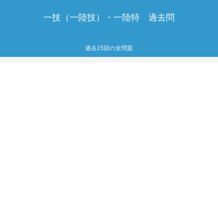
一技（一陸技）・一陸特 過去問
過去15回の全問題