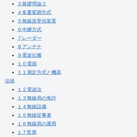
３基礎理論２
４多重変調方式
５無線送受信装置
６中継方式
７レーダー
８アンテナ
９電波伝搬
１０電源
１１測定方式と機器
法規
１２電波法
１３無線局の免許
１４無線設備
１５無線従事者
１６無線局の運用
１７監督