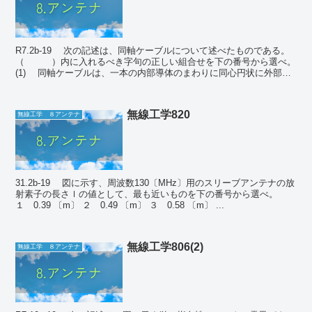
R7.2b-19 次の記述は、同軸ケーブルについて述べたものである。
（ ）内に入れるべき字句の正しい組合せを下の番号から選べ。
(1) 同軸ケーブルは、一本の内部導体のまわりに同心円状に外部導
体を配置し、両導体間に誘電...
無線工学820
無線工学 ８アンテナ
31.2b-19 図に示す、周波数130〔MHz〕用のスリーブアンテナの放
射素子の長さｌの値として、最も近いものを下の番号から選べ。
１ 0.39 〔m〕 ２ 0.49 〔m〕 ３ 0.58 〔m〕 ...
無線工学806(2)
無線工学 ８アンテナ