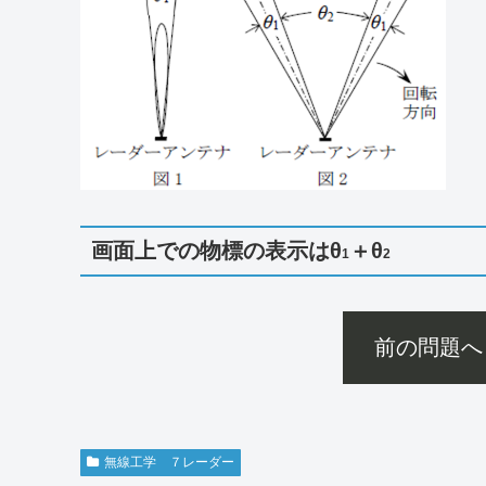
画面上での物標の表示はθ
＋θ
1
2
前の問題へ
無線工学 ７レーダー