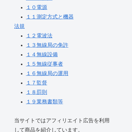
１０電源
１１測定方式と機器
法規
１２電波法
１３無線局の免許
１４無線設備
１５無線従事者
１６無線局の運用
１７監督
１８罰則
１９業務書類等
当サイトではアフィリエイト広告を利用
して商品を紹介しています。