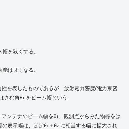
ス幅を狭くする。
解能は良くなる。
向性を表したものであるが、放射電力密度(電力束密
のはさむ角θ
をビーム幅という。
1
ーアンテナのビーム幅をθ
、観測点からみた物標をは
1
標の表示幅は、ほぼθ
＋θ
に相当する幅に拡大され
1
2