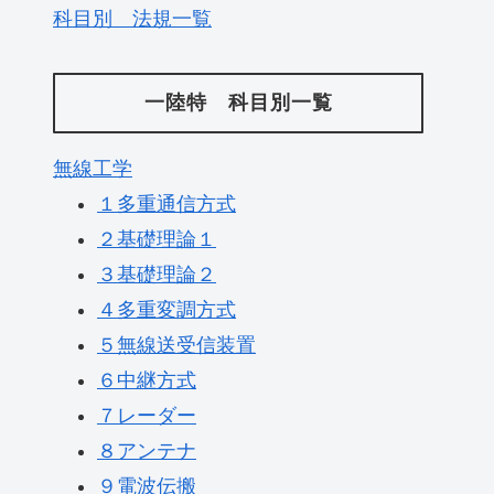
科目別 法規一覧
一陸特 科目別一覧
無線工学
１多重通信方式
２基礎理論１
３基礎理論２
４多重変調方式
５無線送受信装置
６中継方式
７レーダー
８アンテナ
９電波伝搬