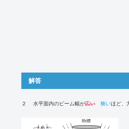
解答
２ 水平面内のビーム幅が
広い
狭い
ほど、