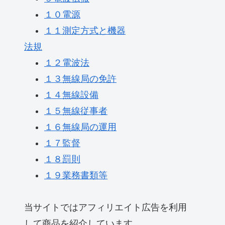
１０電源
１１測定方式と機器
法規
１２電波法
１３無線局の免許
１４無線設備
１５無線従事者
１６無線局の運用
１７監督
１８罰則
１９業務書類等
当サイトではアフィリエイト広告を利用
して商品を紹介しています。