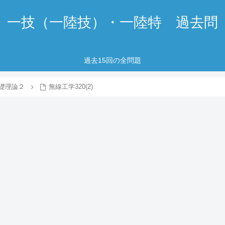
一技（一陸技）・一陸特 過去問
過去15回の全問題
礎理論２
無線工学320(2)