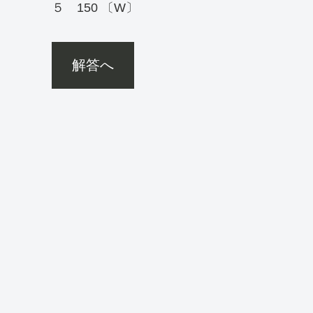
５ 150 〔W〕
解答へ