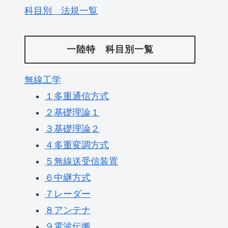
科目別 法規一覧
一陸特 科目別一覧
無線工学
１多重通信方式
２基礎理論１
３基礎理論２
４多重変調方式
５無線送受信装置
６中継方式
７レーダー
８アンテナ
９電波伝搬