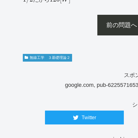
前の問題へ
無線工学 ３基礎理論２
スポ
google.com, pub-6225571653
シ
Twitter