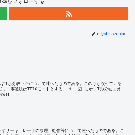
azankaをフォローする
miyabisazanka
TE10モードとする。 １ 図1に示すT形分岐回路
H...