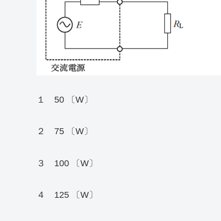
１ 50 〔W〕
２ 75 〔W〕
３ 100 〔W〕
４ 125 〔W〕