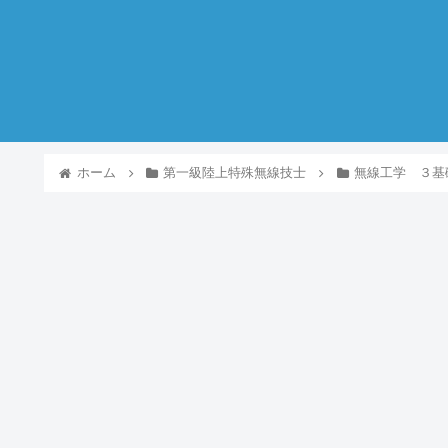
ホーム
第一級陸上特殊無線技士
無線工学 ３基