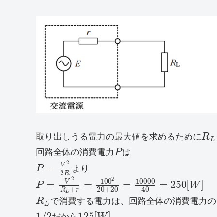
取り出しうる電力の最大値を求めるために
R
L
回路全体の消費電力
P
は
2
V
=
P
よ
り
2
R
2
2
100
10000
V
=
=
=
=
250
[
]
P
W
20
+
20
40
+
R
r
L
R
で消費する電力は、回路全体の消費電力の
L
1
/
2
125
[
]
だ
か
ら
W