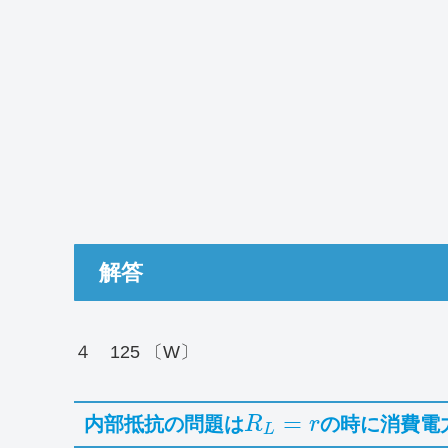
解答
４ 125 〔W〕
=
内部抵抗の問題は
の時に消費電
R
r
L