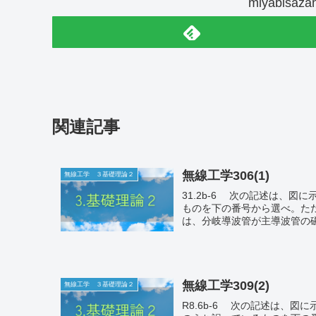
miyabis
関連記事
無線工学306(1)
無線工学 ３基礎理論２
31.2b-6 次の記述は、図に示すT形分岐回路について述べたものである。このうち誤っている
ものを下の番号から選べ。ただし、電磁波は
は、分岐導波管が主導波管の磁界
無線工学309(2)
無線工学 ３基礎理論２
R8.6b-6 次の記述は、図に示すサーキュレータの原理、動作等について述べたものである。こ