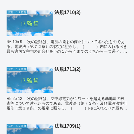
法規1710(3)
法規 １７監督
R6.10b-9 次の記述は、電波の発射の停止について述べたものであ
る。電波法（第７２条）の規定に照らし、（ ）内に入れるべき
最も適切な字句の組合せを下の１から４までのうちから一つ選べ。な
お、同じ記号の（ ）内には、同じ字...
法規1713(2)
法規 １７監督
R8.2b-12 次の記述は、空中線電力が１ワットを超える基地局の検
査等について述べたものである。電波法（第７３条）及び電波法施行
規則（第３９条）の規定に照らし、（ ）内に入れるべき最も適
切な字句の組み合わせを下の１から４まで...
法規1709(1)
法規 １７監督