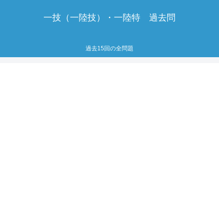
一技（一陸技）・一陸特 過去問
過去15回の全問題