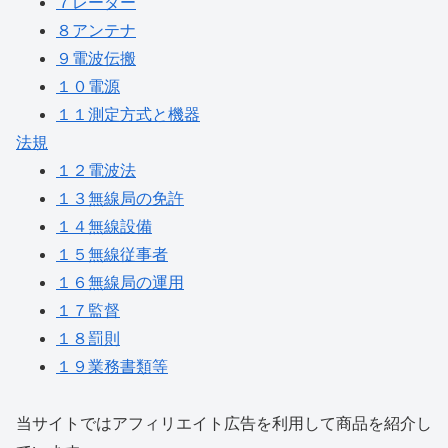
７レーダー
８アンテナ
９電波伝搬
１０電源
１１測定方式と機器
法規
１２電波法
１３無線局の免許
１４無線設備
１５無線従事者
１６無線局の運用
１７監督
１８罰則
１９業務書類等
当サイトではアフィリエイト広告を利用して商品を紹介し