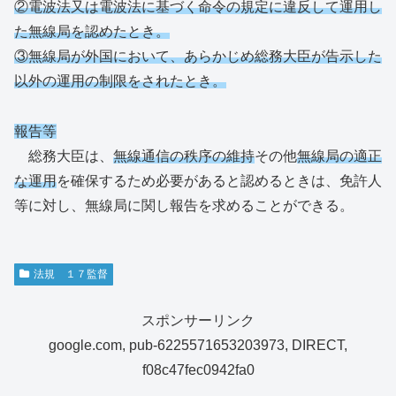
②電波法又は電波法に基づく命令の規定に違反して運用し
た無線局を認めたとき。
③無線局が外国において、あらかじめ総務大臣が告示した
以外の運用の制限をされたとき。
報告等
総務大臣は、
無線通信の秩序の維持
その他
無線局の適正
な運用
を確保するため必要があると認めるときは、免許人
等に対し、無線局に関し報告を求めることができる。
法規 １７監督
スポンサーリンク
google.com, pub-6225571653203973, DIRECT,
f08c47fec0942fa0