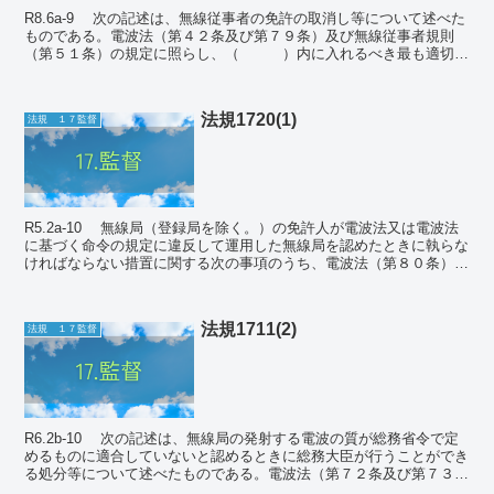
R8.6a-9 次の記述は、無線従事者の免許の取消し等について述べた
ものである。電波法（第４２条及び第７９条）及び無線従事者規則
（第５１条）の規定に照らし、（ ）内に入れるべき最も適切な
字句の組合せを下の１から４までのうちから...
法規1720(1)
法規 １７監督
R5.2a-10 無線局（登録局を除く。）の免許人が電波法又は電波法
に基づく命令の規定に違反して運用した無線局を認めたときに執らな
ければならない措置に関する次の事項のうち、電波法（第８０条）の
規定に照らし、この規定に定めるところに...
法規1711(2)
法規 １７監督
R6.2b-10 次の記述は、無線局の発射する電波の質が総務省令で定
めるものに適合していないと認めるときに総務大臣が行うことができ
る処分等について述べたものである。電波法（第７２条及び第７３
条）の規定に照らし、（ ）内に入れる...