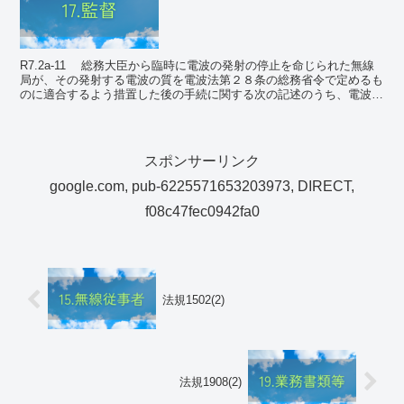
R7.2a-11 総務大臣から臨時に電波の発射の停止を命じられた無線
局が、その発射する電波の質を電波法第２８条の総務省令で定めるも
のに適合するよう措置した後の手続に関する次の記述のうち、電波法
（第７２条）の規定に照らし、この規定に...
スポンサーリンク
google.com, pub-6225571653203973, DIRECT,
f08c47fec0942fa0
法規1502(2)
法規1908(2)