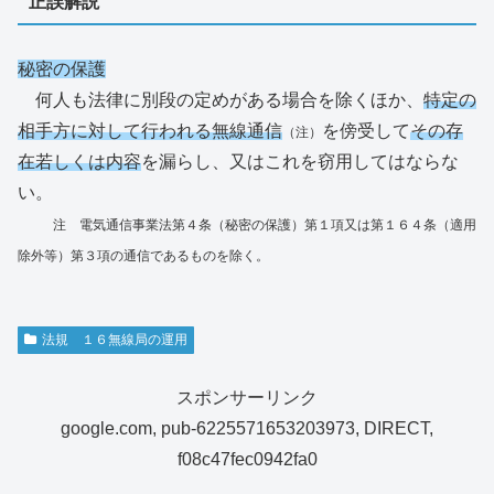
正誤解説
秘密の保護
何人も法律に別段の定めがある場合を除くほか、
特定の
相手方に対して行われる無線通信
を傍受して
その存
（注）
在若しくは内容
を漏らし、又はこれを窃用してはならな
い。
注 電気通信事業法第４条（秘密の保護）第１項又は第１６４条（適用
除外等）第３項の通信であるものを除く。
法規 １６無線局の運用
スポンサーリンク
google.com, pub-6225571653203973, DIRECT,
f08c47fec0942fa0