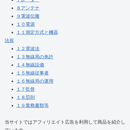
８アンテナ
９電波伝搬
１０電源
１１測定方式と機器
法規
１２電波法
１３無線局の免許
１４無線設備
１５無線従事者
１６無線局の運用
１７監督
１８罰則
１９業務書類等
当サイトではアフィリエイト広告を利用して商品を紹介し