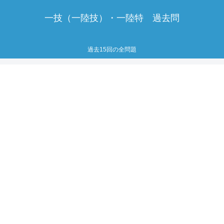
一技（一陸技）・一陸特 過去問
過去15回の全問題