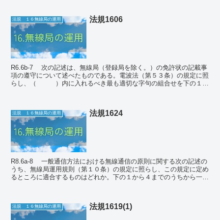
法規1606
法規 １６無線局の運用
R6.6b-7 次の記述は、無線局（登録局を除く。）の免許状の記載事
項の遵守について述べたものである。電波法（第５３条）の規定に照
らし、（ ）内に入れるべき最も適切な字句の組合せを下の１か
ら４までのうちから一つ選べ。 ...
法規1624
法規 １６無線局の運用
R8.6a-8 一般通信方法における無線通信の原則に関する次の記述の
うち、無線局運用規則（第１０条）の規定に照らし、この規定に定め
るところに適合するものはどれか。下の１から４までのうちから一つ
選べ。 １ 無線通信に使用する...
法規1619(1)
法規 １６無線局の運用