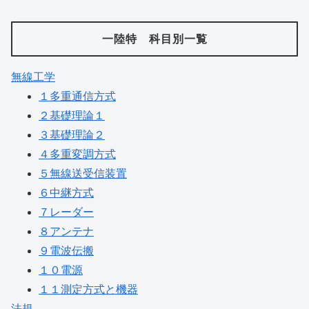
一陸特 科目別一覧
無線工学
１多重通信方式
２基礎理論１
３基礎理論２
４多重変調方式
５無線送受信装置
６中継方式
７レーダー
８アンテナ
９電波伝搬
１０電源
１１測定方式と機器
法規