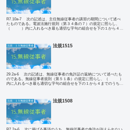
R7.10a-7 次の記述は、主任無線従事者の講習の期間について述べ
たものである。電波法施行規則（第３４条の７）の規定に照らし、
（ ）内に入れるべき最も適切な字句の組合せを下の１から４ま
でのうちから一つ選べ。 ① 無線局...
法規1515
法規 １５無線従事者
29.2a-6 次の記述は、無線従事者の免許証の返納について述べたも
のである。無線従事者規則（第５１条）の規定に照らし、（ ）
内に入れるべき最も適切な字句の組合せを下の１から４までのうちか
ら一つ選べ。 ① 無線従事者は、...
法規1508
法規 １５無線従事者
R7.2a-6 次に掲げる事項のうち、無線従事者の免許が与えられない