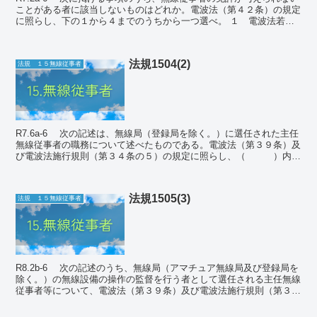
ことがある者に該当しないものはどれか。電波法（第４２条）の規定
に照らし、下の１から４までのうちから一つ選べ。 １ 電波法若し
くは電波法に基づく命令又はこれら...
法規1504(2)
法規 １５無線従事者
R7.6a-6 次の記述は、無線局（登録局を除く。）に選任された主任
無線従事者の職務について述べたものである。電波法（第３９条）及
び電波法施行規則（第３４条の５）の規定に照らし、（ ）内に
入れるべき最も適切な字句の組合せを下の...
法規1505(3)
法規 １５無線従事者
R8.2b-6 次の記述のうち、無線局（アマチュア無線局及び登録局を
除く。）の無線設備の操作の監督を行う者として選任される主任無線
従事者等について、電波法（第３９条）及び電波法施行規則（第３４
条の７）に照らし、これらの規定に定める...