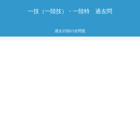
一技（一陸技）・一陸特 過去問
過去15回の全問題