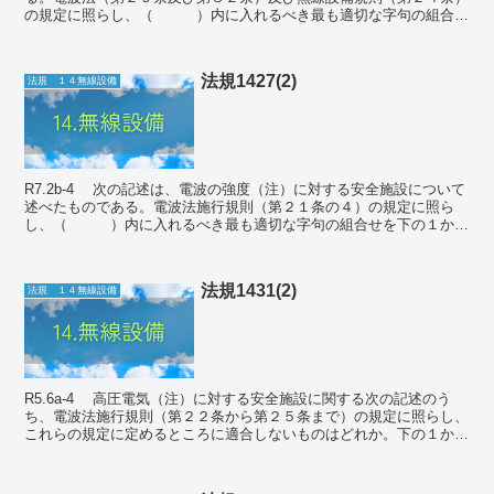
の規定に照らし、（ ）内に入れるべき最も適切な字句の組合せ
を下の１から４までのうちから一つ選べ。な...
法規1427(2)
法規 １４無線設備
R7.2b-4 次の記述は、電波の強度（注）に対する安全施設について
述べたものである。電波法施行規則（第２１条の４）の規定に照ら
し、（ ）内に入れるべき最も適切な字句の組合せを下の１から
４までのうちから一つ選べ。 注 電界強度...
法規1431(2)
法規 １４無線設備
R5.6a-4 高圧電気（注）に対する安全施設に関する次の記述のう
ち、電波法施行規則（第２２条から第２５条まで）の規定に照らし、
これらの規定に定めるところに適合しないものはどれか。下の１から
４までのうちから一つ選べ。 注 高調波若...