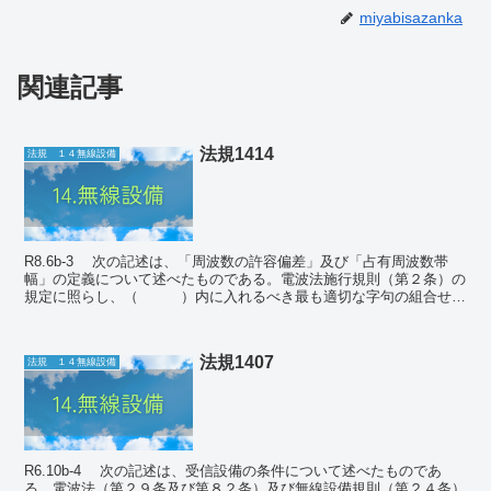
miyabisazanka
関連記事
法規1414
法規 １４無線設備
R8.6b-3 次の記述は、「周波数の許容偏差」及び「占有周波数帯
幅」の定義について述べたものである。電波法施行規則（第２条）の
規定に照らし、（ ）内に入れるべき最も適切な字句の組合せを
下の１から４までのうちから一つ選べ。なお...
法規1407
法規 １４無線設備
R6.10b-4 次の記述は、受信設備の条件について述べたものであ
る。電波法（第２９条及び第８２条）及び無線設備規則（第２４条）