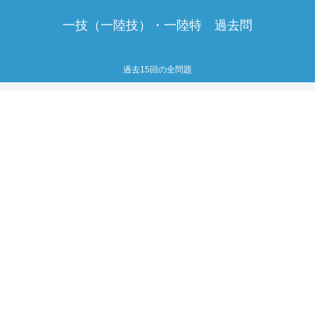
一技（一陸技）・一陸特 過去問
過去15回の全問題