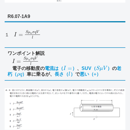
R6.07-1A9
S
μ
σ
q
V
=
n
１
I
l
ワンポイント解説
S
μ
σ
q
V
=
n
I
l
=
電子の移動度の
電流は（
I
）
、
SUV（
S
μ
V
）
の
老
朽（
ρ
q
）
車に乗るが、
長さ（
l
）
で
悪い（÷）