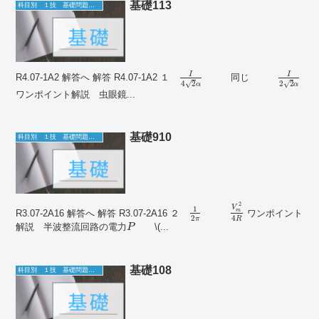
基礎113
科目別 １技 基礎問題一覧
I
I
R4.07-1A2 解答へ 解答 R4.07-1A2
１
同
じ
√
√
4
2
2
2
α
α
ワンポイント解説 虫眼鏡...
基礎910
科目別 １技 基礎問題一覧
2
V
1
m
R3.07-2A16 解答へ 解答 R3.07-2A16
２
ワンポイント
2
4
π
R
解説 半波整流回路の電力
\(...
P
基礎108
科目別 １技 基礎問題一覧