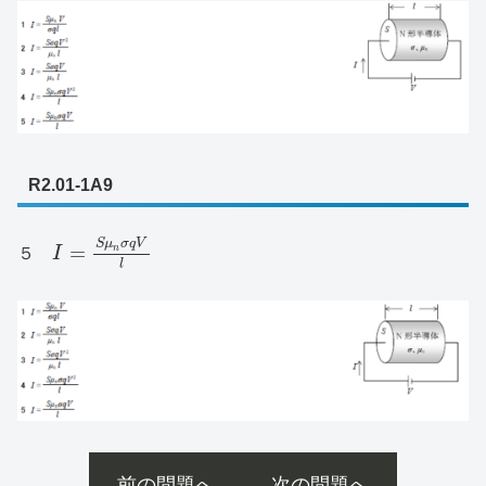
R2.01-1A9
S
μ
σ
q
V
=
n
５
I
l
前の問題へ
次の問題へ