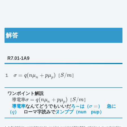
解答
R7.01-1A9
=
(
+
)
/
１
σ
q
n
μ
p
μ
［
S
m
］
n
p
ワンポイント解説
=
(
+
)
/
導
電
率
σ
q
n
μ
p
μ
［
S
m
］
n
p
=
導電率
なんてどうでもいいだ
ろ～は（
σ
）
急に
（
q
）
ローマ字読みで
ヌンププ（nun pup）