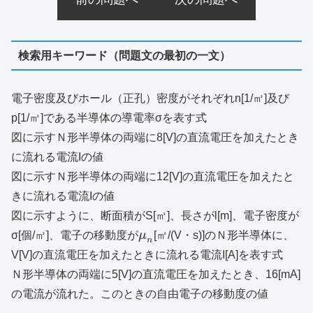
検索用キーワード（問題文の最初の一文）
電子密度及びホール（正孔）密度がそれぞれn[1/㎥]及び
p[1/㎥]である半導体の導電率σを表す式
図に示すＮ形半導体の両端に8[V]の直流電圧を加えたとき
に流れる電流Iの値
図に示すＮ形半導体の両端に12[V]の直流電圧を加えたと
きに流れる電流Iの値
図に示すように、断面積がS[㎡]、長さがl[m]、電子密度が
σ[個/㎥]、電子の移動度が
μ
[㎡/(V・s)]のＮ形半導体に、
n
V[V]の直流電圧を加えたときに流れる電流I[A]を表す式
Ｎ形半導体の両端に5[V]の直流電圧を加えたとき、16[mA]
の電流が流れた。このときの自由電子の移動度の値