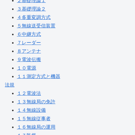
２基礎理論１
３基礎理論２
４多重変調方式
５無線送受信装置
６中継方式
７レーダー
８アンテナ
９電波伝搬
１０電源
１１測定方式と機器
法規
１２電波法
１３無線局の免許
１４無線設備
１５無線従事者
１６無線局の運用