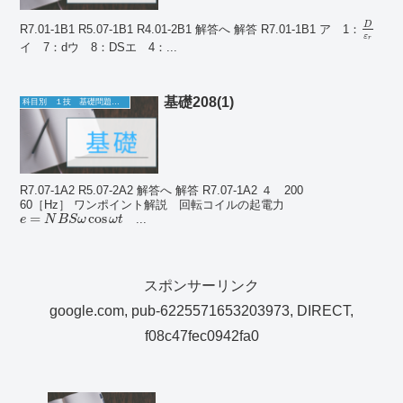
D
R7.01-1B1 R5.07-1B1 R4.01-2B1 解答へ 解答 R7.01-1B1 ア 1：
ε
r
イ 7：dウ 8：DSエ 4：...
基礎208(1)
科目別 １技 基礎問題一覧
R7.07-1A2 R5.07-2A2 解答へ 解答 R7.07-1A2 ４ 200
60［Hz］ ワンポイント解説 回転コイルの起電力
=
cos
...
e
N
B
S
ω
ω
t
スポンサーリンク
google.com, pub-6225571653203973, DIRECT,
f08c47fec0942fa0