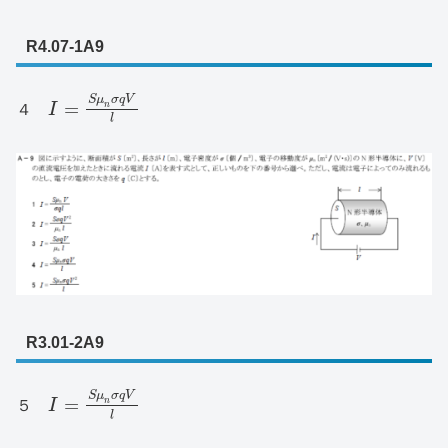
R4.07-1A9
S
μ
σ
q
V
=
n
４
I
l
R3.01-2A9
S
μ
σ
q
V
=
n
５
I
l