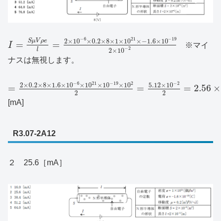
−
6
21
−
19
2
×
10
×
0.2
×
8
×
1
×
10
×
−
1.6
×
10
S
μ
V
ρ
e
=
=
I
※マイ
−
2
l
2
×
10
ナスは無視します。
−
6
21
−
19
2
−
2
2
×
0.2
×
8
×
1.6
×
10
×
10
×
10
×
10
5.12
×
10
=
=
=
2.56
×
2
2
[mA]
R3.07-2A12
２ 25.6［mA］