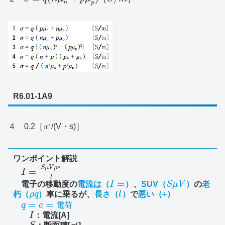
n
p
R6.01-1A9
４ 0.2［㎡/(V・s)］
ワンポイント解説
S
μ
V
ρ
e
=
I
l
=
電子の移動度の
電流は（
I
）
、
SUV（
S
μ
V
）
の
老
朽（
ρ
q
）
車に乗るが、
長さ（
l
）
で
悪い（÷）
=
=
q
e
電
荷
I
：電流[A]