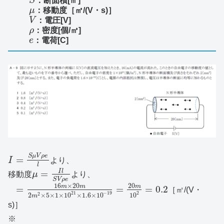
S
：断面積[㎡]
μ
：移動度［㎡/(V・s)］
V
：電圧[V]
ρ
：密度[個/㎥]
e
：電荷[C]
S
μ
V
ρ
e
=
I
より、
l
I
l
=
移動度
μ
より、
S
V
ρ
e
16
×
20
20
m
m
m
=
=
=
0.2
［㎡/(V・
21
−
19
2
2
2
×
5
×
1
×
10
×
1.6
×
10
10
m
s)］
※