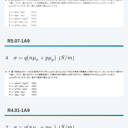
R5.07-1A9
=
(
+
)
/
４
σ
q
n
μ
p
μ
［
S
m
］
n
p
R4.01-1A9
=
(
+
)
/
２
σ
q
n
μ
p
μ
［
S
m
］