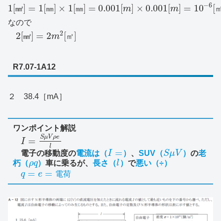
−
6
1
[
]
=
1
[
]
×
1
[
]
=
0.001
[
]
×
0.001
[
]
=
10
[
㎟
㎜
㎜
m
m
なので
2
2
[
]
=
2
[
]
㎟
m
㎡
R7.07-1A12
２ 38.4［mA］
ワンポイント解説
S
μ
V
ρ
e
=
I
l
=
電子の移動度の
電流は（
I
）
、
SUV（
S
μ
V
）
の
老
朽（
ρ
q
）
車に乗るが、
長さ（
l
）
で
悪い（÷）
=
=
q
e
電
荷