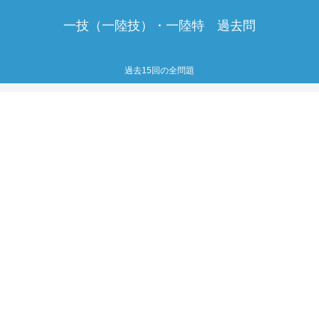
一技（一陸技）・一陸特 過去問
過去15回の全問題