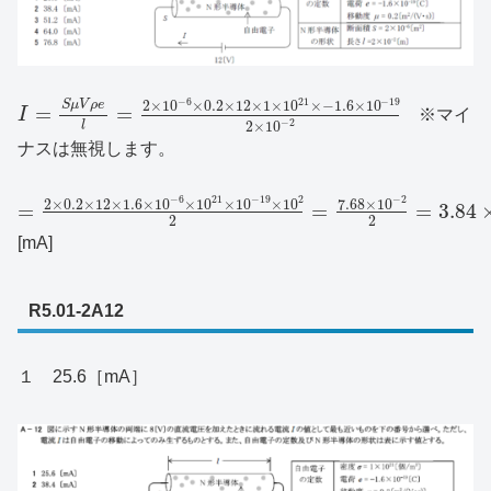
−
6
21
−
19
2
×
10
×
0.2
×
12
×
1
×
10
×
−
1.6
×
10
S
μ
V
ρ
e
=
=
I
※マイ
−
2
l
2
×
10
ナスは無視します。
−
6
21
−
19
2
−
2
2
×
0.2
×
12
×
1.6
×
10
×
10
×
10
×
10
7.68
×
10
=
=
=
3.84
2
2
[mA]
R5.01-2A12
１ 25.6［mA］