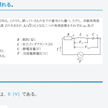
遅れる
。
は、
0［V］
である。