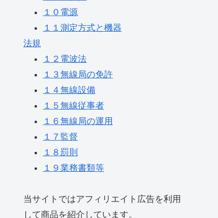
１０電源
１１測定方式と機器
法規
１２電波法
１３無線局の免許
１４無線設備
１５無線従事者
１６無線局の運用
１７監督
１８罰則
１９業務書類等
当サイトではアフィリエイト広告を利用
して商品を紹介しています。