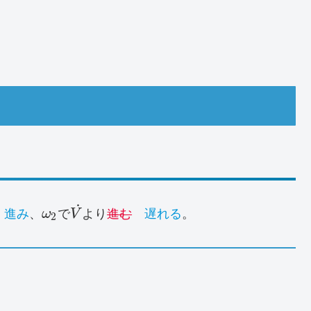
˙
進み
、
ω
で
V
より
進む
遅れる
。
2