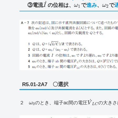
˙
③電流
の位相は、
で
進み
、
で
I
ω
ω
1
2
R5.01-2A7 〇選択
˙
２
ω
のとき、端子ac間の電圧
V
の大きさ
0
L
C