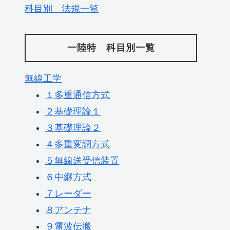
科目別 法規一覧
一陸特 科目別一覧
無線工学
１多重通信方式
２基礎理論１
３基礎理論２
４多重変調方式
５無線送受信装置
６中継方式
７レーダー
８アンテナ
９電波伝搬