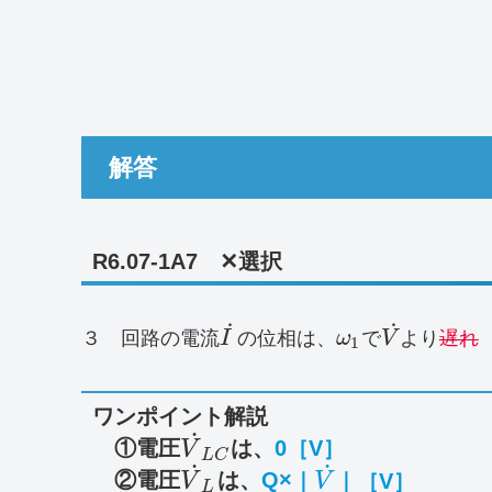
解答
R6.07-1A7 ✕選択
˙
˙
３ 回路の電流
I
の位相は、
ω
で
V
より
遅れ
1
ワンポイント解説
˙
①電圧
は、
0［V］
V
L
C
˙
˙
②電圧
は、
Q
×
｜
｜［V］
V
V
L