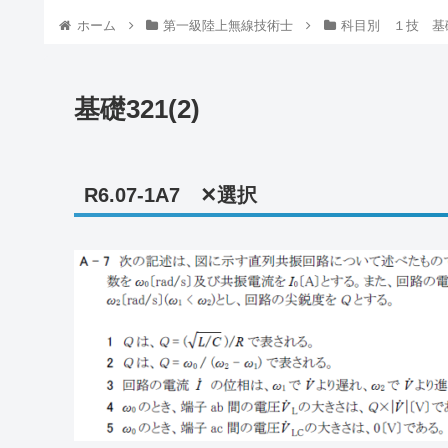
ホーム
第一級陸上無線技術士
科目別 １技 基
基礎321(2)
R6.07-1A7 ✕選択