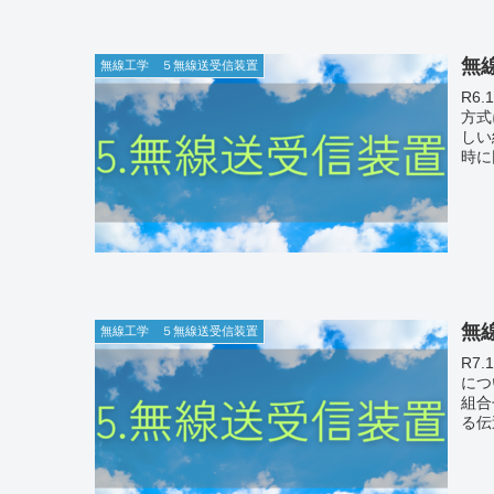
無線
無線工学 ５無線送受信装置
R6.10a-10 次の記述
方
しい組合
時に
無線
無線工学 ５無線送受信装置
R7.10a-11 次の記述
に
組合せを下
る伝