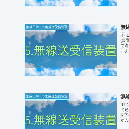
無線
無線工学 ５無線送受信装置
R7.10b-11 次の記述
(装
て適切な
によ
無線
無線工学 ５無線送受信装置
R2.10a-12 次の記述
て
を