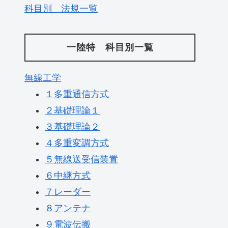
科目別 法規一覧
一陸特 科目別一覧
無線工学
１多重通信方式
２基礎理論１
３基礎理論２
４多重変調方式
５無線送受信装置
６中継方式
７レーダー
８アンテナ
９電波伝搬