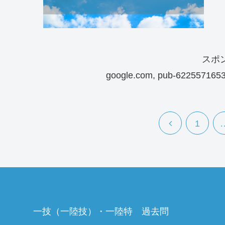
スポ
google.com, pub-6225571653
1
一技（一陸技）・一陸特 過去問