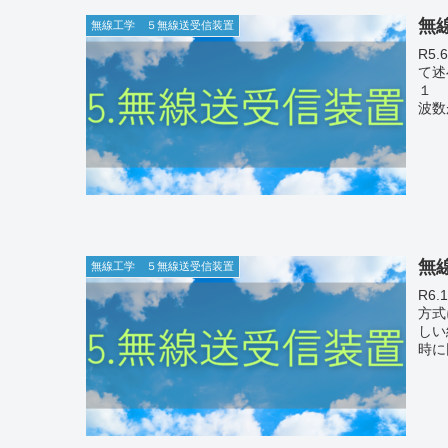
無線
無線工学 ５無線送受信装置
R5.6a-13 次の記述は、衛
て述
１ 
波数
無線
無線工学 ５無線送受信装置
R6.10b-10 次の記述
方
しい組合
時に