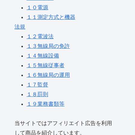
１０電源
１１測定方式と機器
法規
１２電波法
１３無線局の免許
１４無線設備
１５無線従事者
１６無線局の運用
１７監督
１８罰則
１９業務書類等
当サイトではアフィリエイト広告を利用
して商品を紹介しています。