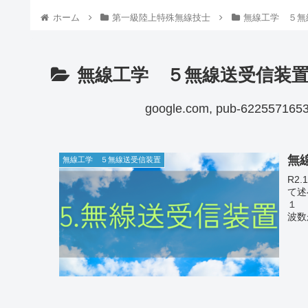
ホーム
第一級陸上特殊無線技士
無線工学 ５無
無線工学 ５無線送受信装
google.com, pub-6225571653
無線
無線工学 ５無線送受信装置
R2.10b-13 次の記述は
て述
１ 
波数が