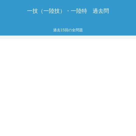
一技（一陸技）・一陸特 過去問
過去15回の全問題