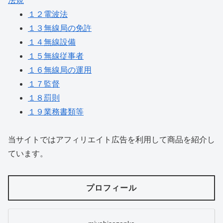
法規
１２電波法
１３無線局の免許
１４無線設備
１５無線従事者
１６無線局の運用
１７監督
１８罰則
１９業務書類等
当サイトではアフィリエイト広告を利用して商品を紹介し
ています。
プロフィール