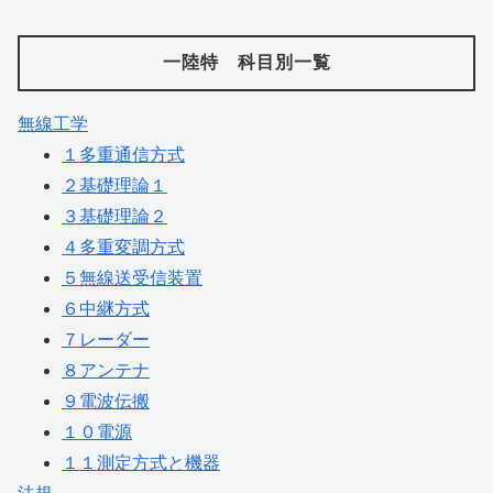
一陸特 科目別一覧
無線工学
１多重通信方式
２基礎理論１
３基礎理論２
４多重変調方式
５無線送受信装置
６中継方式
７レーダー
８アンテナ
９電波伝搬
１０電源
１１測定方式と機器