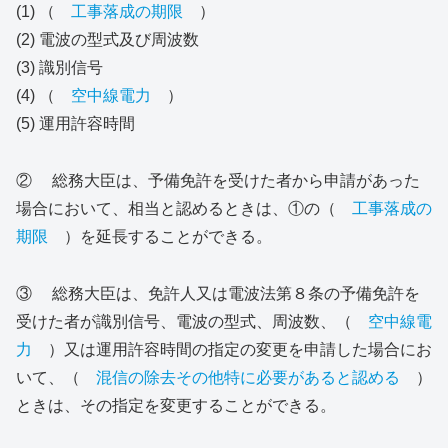
(1) （
工事落成の期限
）
(2) 電波の型式及び周波数
(3) 識別信号
(4) （
空中線電力
）
(5) 運用許容時間
② 総務大臣は、予備免許を受けた者から申請があった
場合において、相当と認めるときは、①の（
工事落成の
期限
）を延長することができる。
③ 総務大臣は、免許人又は電波法第８条の予備免許を
受けた者が識別信号、電波の型式、周波数、（
空中線電
力
）又は運用許容時間の指定の変更を申請した場合にお
いて、（
混信の除去その他特に必要があると認める
）
ときは、その指定を変更することができる。