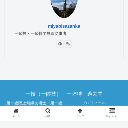
miyabisazanka
一陸技・一陸特で無線従事者
一技（一陸技）・一陸特 過去問
第一級陸上無線技術士・第一級
プロフィール
陸上特殊無線技士
ホーム
検索
トップ
サイドバー
プライバシーポリシー