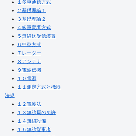
１多重通信方式
２基礎理論１
３基礎理論２
４多重変調方式
５無線送受信装置
６中継方式
７レーダー
８アンテナ
９電波伝搬
１０電源
１１測定方式と機器
法規
１２電波法
１３無線局の免許
１４無線設備
１５無線従事者