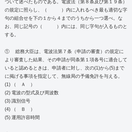
ついて述べたものである。電波法（第８条及び第１９条）
の規定に照らし、（ ）内に入れるべき最も適切な字
句の組合せを下の１から４までのうちから一つ選べ。な
お、同じ記号の（ ）内には、同じ字句が入るものと
する。
① 総務大臣は、電波法第７条（申請の審査）の規定に
より審査した結果、その申請が同条第１項各号に適合して
いると認めるときは、申請者に対し、次の(1)から(5)まで
に掲げる事項を指定して、無線局の予備免許を与える。
(1) （ Ａ ）
(2) 電波の型式及び周波数
(3) 識別信号
(4) （ Ｂ ）
(5) 運用許容時間