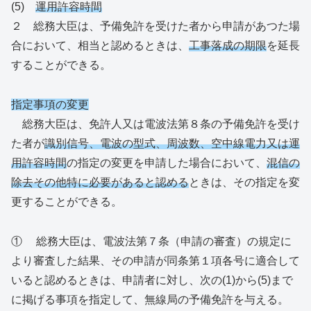
(5)
運用許容時間
２ 総務大臣は、予備免許を受けた者から申請があつた場
合において、相当と認めるときは、
工事落成の期限
を延長
することができる。
指定事項の変更
総務大臣は、免許人又は電波法第８条の予備免許を受け
た者が
識別信号、電波の型式、周波数、空中線電力又は運
用許容時間
の指定の変更を申請した場合において、
混信の
除去その他特に必要があると認める
ときは、その指定を変
更することができる。
① 総務大臣は、電波法第７条（申請の審査）の規定に
より審査した結果、その申請が同条第１項各号に適合して
いると認めるときは、申請者に対し、次の(1)から(5)まで
に掲げる事項を指定して、無線局の予備免許を与える。