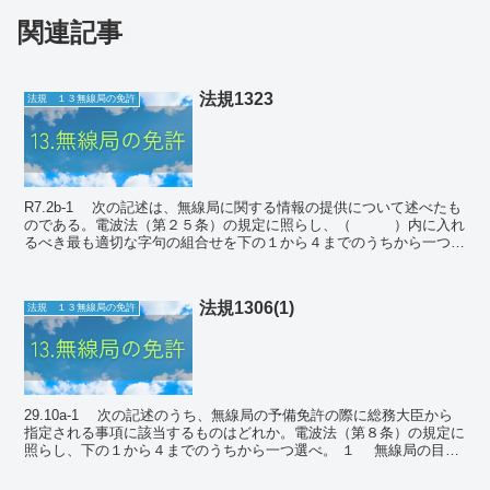
関連記事
法規1323
法規 １３無線局の免許
R7.2b-1 次の記述は、無線局に関する情報の提供について述べたも
のである。電波法（第２５条）の規定に照らし、（ ）内に入れ
るべき最も適切な字句の組合せを下の１から４までのうちから一つ選
べ。 ① 総務大臣は、（ Ａ ）...
法規1306(1)
法規 １３無線局の免許
29.10a-1 次の記述のうち、無線局の予備免許の際に総務大臣から
指定される事項に該当するものはどれか。電波法（第８条）の規定に
照らし、下の１から４までのうちから一つ選べ。 １ 無線局の目的
２ 運用許容時間...