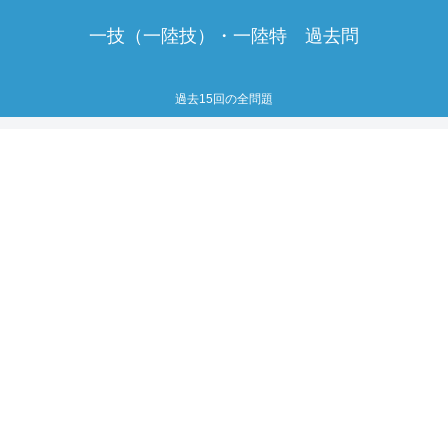
一技（一陸技）・一陸特 過去問
過去15回の全問題